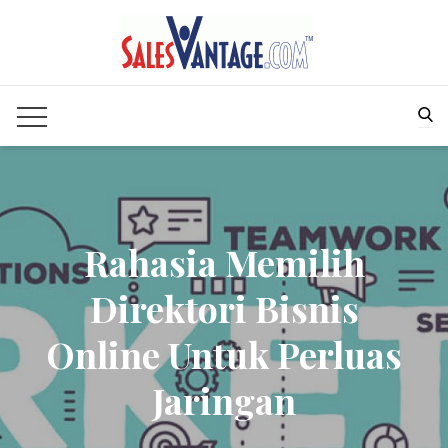
Skip
to
content
Sea
Rahasia Memilih
Direktori Bisnis
Online Untuk Perluas
Jaringan